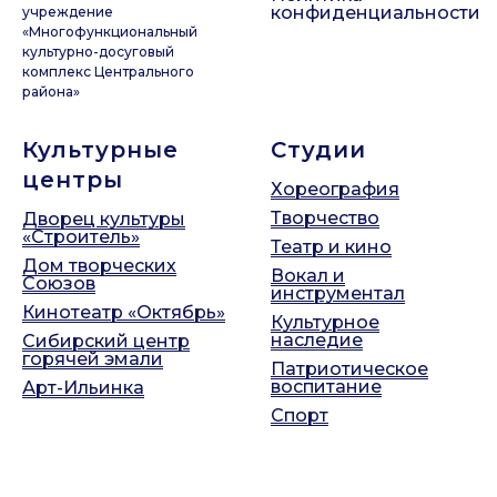
конфиденциальности
учреждение
«Многофункциональный
культурно-досуговый
комплекс Центрального
района»
Культурные
Студии
центры
Хореография
Творчество
Дворец культуры
«Строитель»
Театр и кино
Дом творческих
Вокал и
Союзов
инструментал
Кинотеатр «Октябрь»
Культурное
наследие
Сибирский центр
горячей эмали
Патриотическое
воспитание
Арт-Ильинка
Спорт