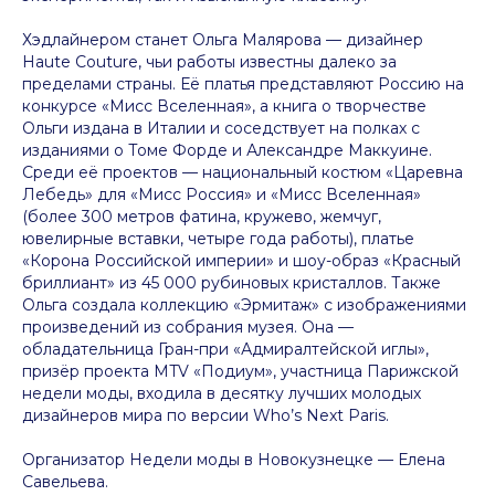
Хэдлайнером станет Ольга Малярова — дизайнер
Haute Couture, чьи работы известны далеко за
пределами страны. Её платья представляют Россию на
конкурсе «Мисс Вселенная», а книга о творчестве
Ольги издана в Италии и соседствует на полках с
изданиями о Томе Форде и Александре Маккуине.
Среди её проектов — национальный костюм «Царевна
Лебедь» для «Мисс Россия» и «Мисс Вселенная»
(более 300 метров фатина, кружево, жемчуг,
ювелирные вставки, четыре года работы), платье
«Корона Российской империи» и шоу-образ «Красный
бриллиант» из 45 000 рубиновых кристаллов. Также
Ольга создала коллекцию «Эрмитаж» с изображениями
произведений из собрания музея. Она —
обладательница Гран-при «Адмиралтейской иглы»,
призёр проекта MTV «Подиум», участница Парижской
недели моды, входила в десятку лучших молодых
дизайнеров мира по версии Who’s Next Paris.
Организатор Недели моды в Новокузнецке — Елена
Савельева.