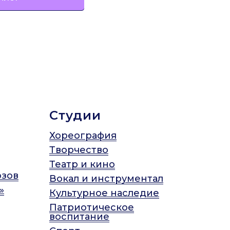
Студии
Хореография
Творчество
Театр и кино
юзов
Вокал и инструментал
»
Культурное наследие
Патриотическое
воспитание