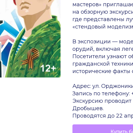
мастеров» приглашае
на обзорную экскурс
где представлены л
«стендовый моделизм
В экспозиции — моде
орудий, включая лег
Посетители узнают о
гражданской техники
исторические факты 
Адрес: ул. Орджоники
Запись по телефону: +
Экскурсию проводит 
Дробышев.
Проводятся до 22 ап
Купить б