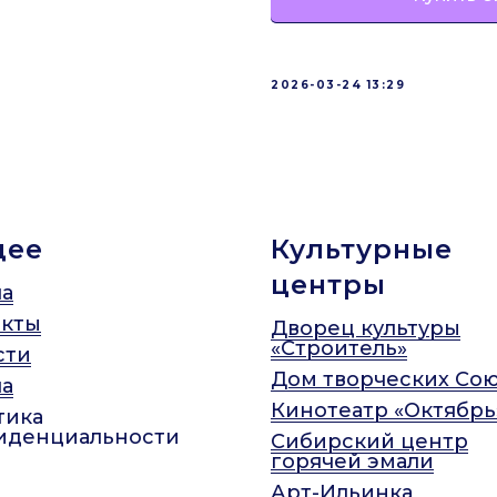
2026-03-24 13:29
щее
Культурные
центры
а
акты
Дворец культуры
«Строитель»
сти
Дом творческих Со
а
Кинотеатр «Октябрь
тика
иденциальности
Сибирский центр
горячей эмали
Арт-Ильинка