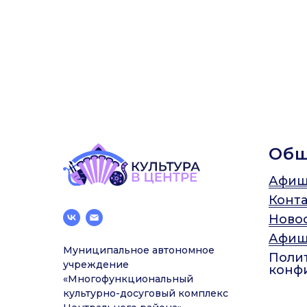
Об
Афиш
Конт
Ново
Афиш
Муниципальное автономное
Поли
учреждение
конф
«Многофункциональный
культурно-досуговый комплекс