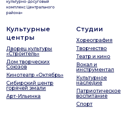
культурно-досуговый
комплекс Центрального
района»
Культурные
Студии
центры
Хореография
Творчество
Дворец культуры
«Строитель»
Театр и кино
Дом творческих
Вокал и
Союзов
инструментал
Кинотеатр «Октябрь»
Культурное
наследие
Сибирский центр
горячей эмали
Патриотическое
воспитание
Арт-Ильинка
Спорт