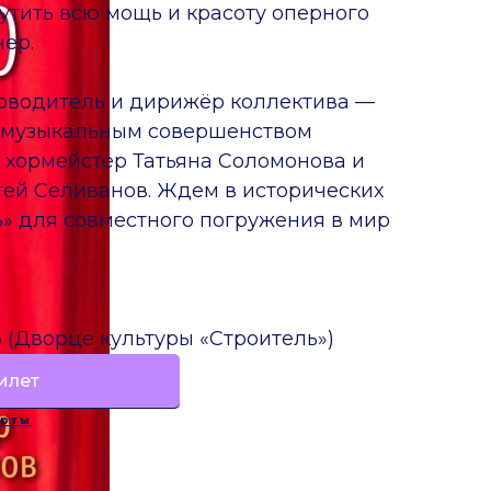
тить всю мощь и красоту оперного
чер.
оводитель и дирижёр коллектива —
д музыкальным совершенством
 хормейстер Татьяна Соломонова и
ей Селиванов. Ждем в исторических
ь» для совместного погружения в мир
 (Дворце культуры «Строитель»)
илет
рты