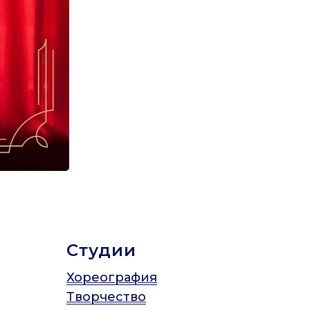
Студии
Хореография
Творчество