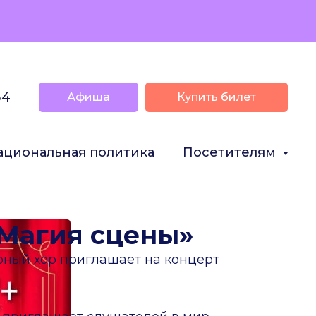
34
Афиша
Купить билет
ациональная политика
Посетителям
«Магия сцены»
ный хор приглашает на концерт