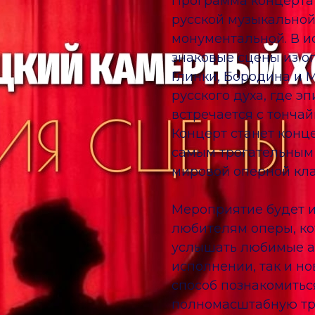
Программа концерта
русской музыкальной
монументальной. В и
знаковые сцены из о
Глинки, Бородина и 
русского духа, где 
встречается с тонча
Концерт станет кон
самым трогательным
мировой оперной кла
Мероприятие будет 
любителям оперы, ко
услышать любимые а
исполнении, так и но
способ познакомиться
полномасштабную тре