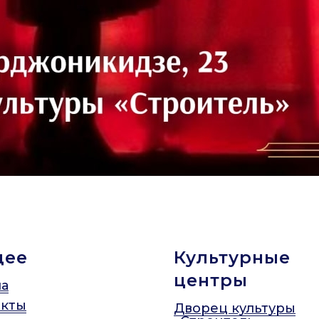
щее
Культурные
центры
а
акты
Дворец культуры