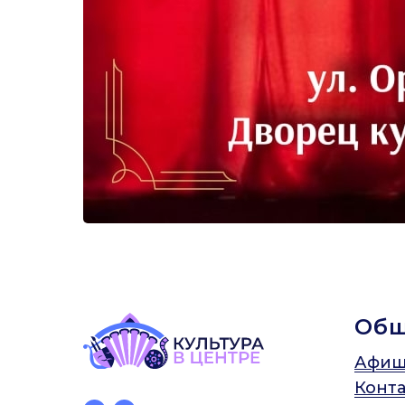
Об
Афиш
Конт