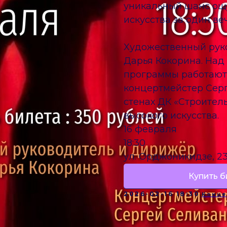
уникальный шанс ощу
искусства за один ве
Художественный рук
Дарья Кокорина. На
программы работают
концертмейстер Серг
стенах ДК «Строител
высокого искусства.
16 февраля
18:30
ул. Орджоникидзе, 23
Купить б
2026-02-16 18:30
Конце