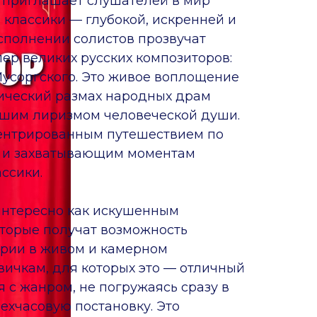
 приглашает слушателей в мир
 классики — глубокой, искренней и
сполнении солистов прозвучат
пер великих русских композиторов:
Мусоргского. Это живое воплощение
эпический размах народных драм
йшим лиризмом человеческой души.
центрированным путешествием по
 и захватывающим моментам
ссики.
интересно как искушенным
торые получат возможность
рии в живом и камерном
вичкам, для которых это — отличный
 с жанром, не погружаясь сразу в
хчасовую постановку. Это