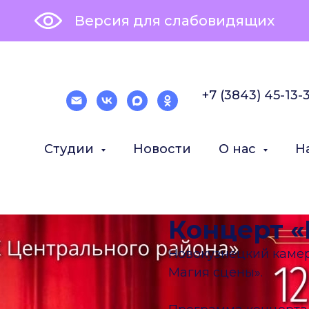
Версия для слабовидящих
+7 (3843) 45-13-
Студии
Новости
О нас
Н
Концерт 
Новокузнецкий камер
Магия сцены».