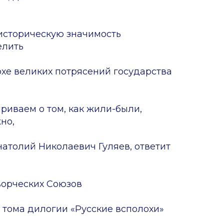
историческую значимость
елить
охе великих потрясений государства
риваем о том, как жили-были,
но,
натолий Николаевич Гуляев, ответит
творческих Союзов
 тома дилогии «Русские всполохи»