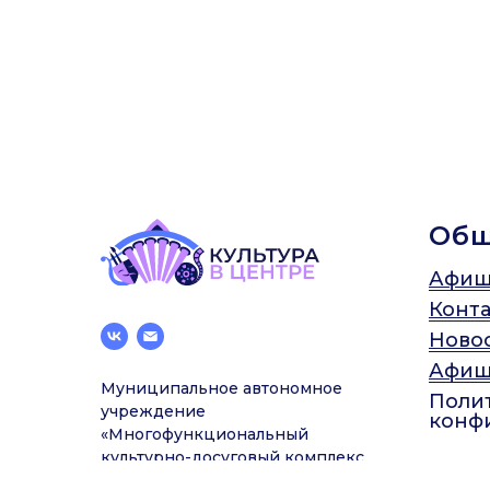
Об
Афиш
Конт
Ново
Афиш
Муниципальное автономное
Поли
учреждение
конф
«Многофункциональный
культурно-досуговый комплекс
Центрального района»