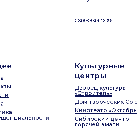
2026-06-24 10:38
щее
Культурные
центры
а
акты
Дворец культуры
«Строитель»
сти
Дом творческих Со
а
Кинотеатр «Октябрь
тика
иденциальности
Сибирский центр
горячей эмали
Арт-Ильинка