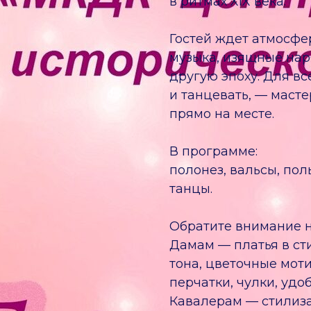
в ритмах XIX века.
Гостей ждет атмосфе
музыка, изящные нар
другую эпоху. Для все
и танцевать, — маст
прямо на месте.
В программе:
полонез, вальсы, пол
танцы.
Обратите внимание н
Дамам — платья в ст
тона, цветочные мот
перчатки, чулки, удо
Кавалерам — стилиза