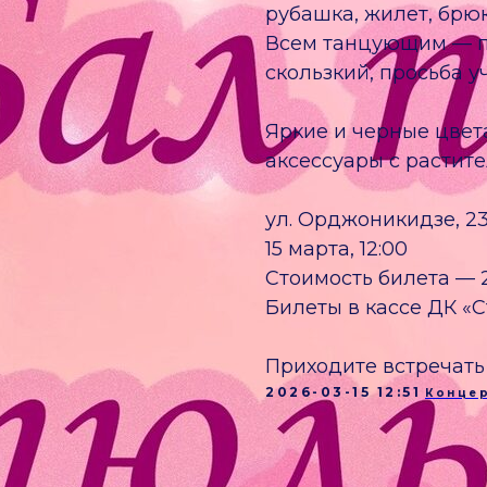
рубашка, жилет, брю
Всем танцующим — пе
скользкий, просьба у
Яркие и черные цвет
аксессуары с растит
ул. Орджоникидзе, 23
15 марта, 12:00
Стоимость билета — 
Билеты в кассе ДК «
Приходите встречать 
2026-03-15 12:51
Конце