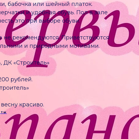
ки, бабочка или шейный платок.
рчатки и удобная обувь. Пол в зале
честь это при выборе обуви.
а не рекомендуются. Приветствуются
ельными и природными мотивами.
, ДК «Строитель»
200 рублей.
Строитель»
весну красиво.
рты