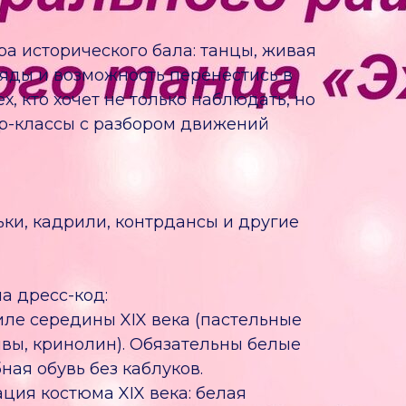
ра исторического бала: танцы, живая
яды и возможность перенестись в
х, кто хочет не только наблюдать, но
ер-классы с разбором движений
ьки, кадрили, контрдансы и другие
а дресс-код:
иле середины XIX века (пастельные
ивы, кринолин). Обязательны белые
бная обувь без каблуков.
ция костюма XIX века: белая