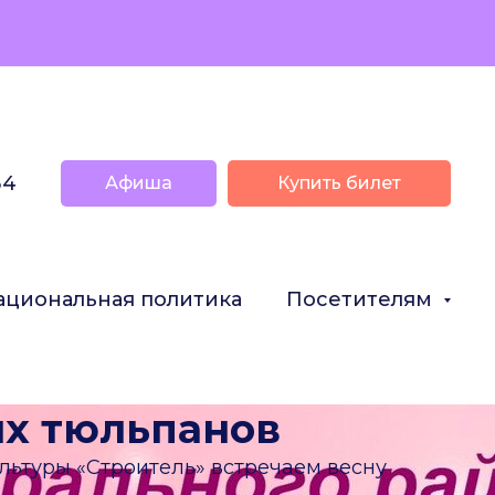
34
Афиша
Купить билет
ациональная политика
Посетителям
ых тюльпанов
ультуры «Строитель» встречаем весну