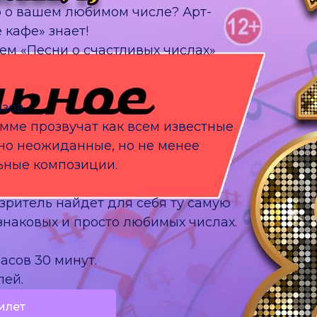
ю о вашем любимом числе? Арт-
 кафе» знает!
ем «Песни о счастливых числах»
юзов
амме прозвучат как всем известные
нно неожиданные, но не менее
ьные композиции.
зритель найдет для себя ту самую
знаковых и просто любимых числах.
часов 30 минут.
лей.
илет