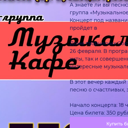
А знаете ли вы песн
группа «Музыкальное
Концерт под названи
пройдет в
Доме творческих Со
26 февраля. В прогр
хиты, так и соверше
интересные музыкал
В этот вечер каждый 
песню о счастливых, 
Начало концерта: 18 
Цена билета: 350 руб
Купить б