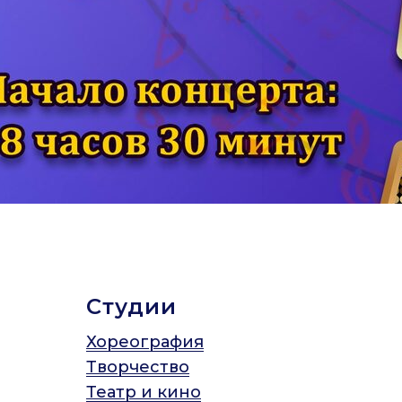
Студии
Хореография
Творчество
Театр и кино