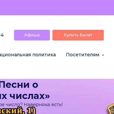
34
Афиша
Купить билет
ациональная политика
Посетителям
Песни о
х числах»
вое число? Наверняка есть!