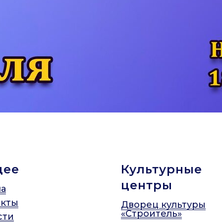
щее
Культурные
центры
а
акты
Дворец культуры
«Строитель»
сти