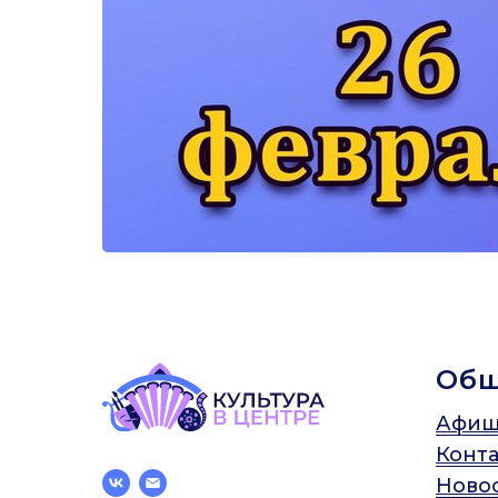
Об
Афиш
Конт
Ново