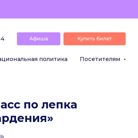
34
Афиша
Купить билет
ациональная политика
Посетителям
асс по лепка
ардения»
нь