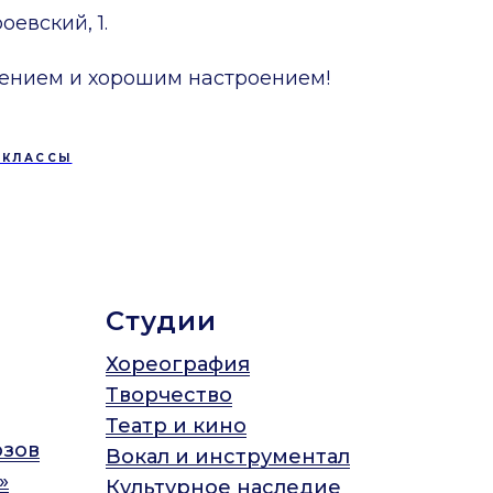
оевский, 1.
ением и хорошим настроением!
-КЛАССЫ
Студии
Хореография
Творчество
Театр и кино
юзов
Вокал и инструментал
»
Культурное наследие