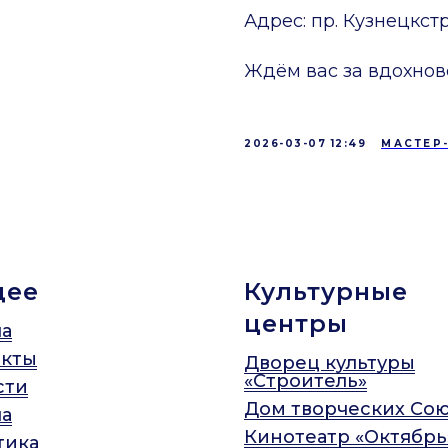
Адрес: пр. Кузнецкстр
Ждём вас за вдохнов
2026-03-07 12:49
МАСТЕР
щее
Культурные
центры
а
акты
Дворец культуры
«Строитель»
сти
Дом творческих Со
а
Кинотеатр «Октябрь
тика