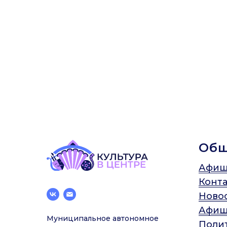
Об
Афиш
Конт
Ново
Афиш
Муниципальное автономное
Поли