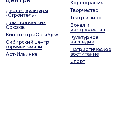
центры
Хореография
Творчество
Дворец культуры
«Строитель»
Театр и кино
Дом творческих
Вокал и
Союзов
инструментал
Кинотеатр «Октябрь»
Культурное
наследие
Сибирский центр
горячей эмали
Патриотическое
воспитание
Арт-Ильинка
Спорт