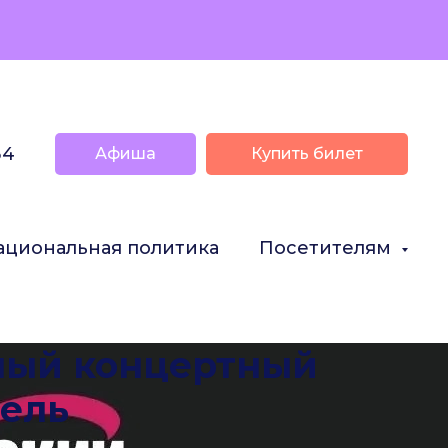
34
Афиша
Купить билет
ациональная политика
Посетителям
ный концертный
рель