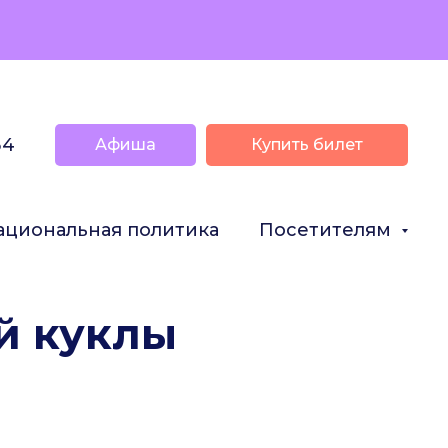
34
Афиша
Купить билет
ациональная политика
Посетителям
й куклы