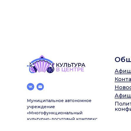
Об
Афиш
Конт
Ново
Афиш
Муниципальное автономное
Поли
учреждение
конф
«Многофункциональный
культурно-досуговый комплекс
Центрального района»