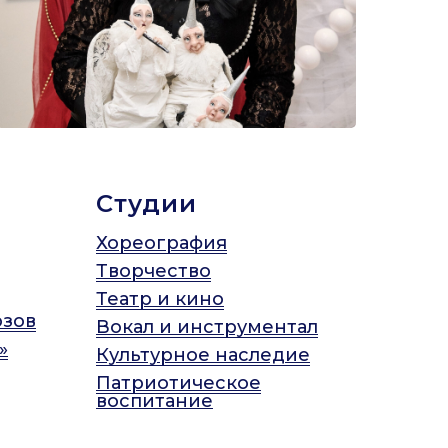
Студии
Хореография
Творчество
Театр и кино
юзов
Вокал и инструментал
»
Культурное наследие
Патриотическое
воспитание
Спорт