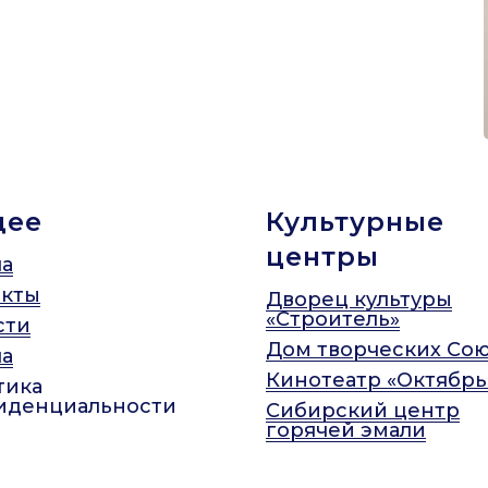
щее
Культурные
центры
а
акты
Дворец культуры
«Строитель»
сти
Дом творческих Со
а
Кинотеатр «Октябрь
тика
иденциальности
Сибирский центр
горячей эмали
Арт-Ильинка