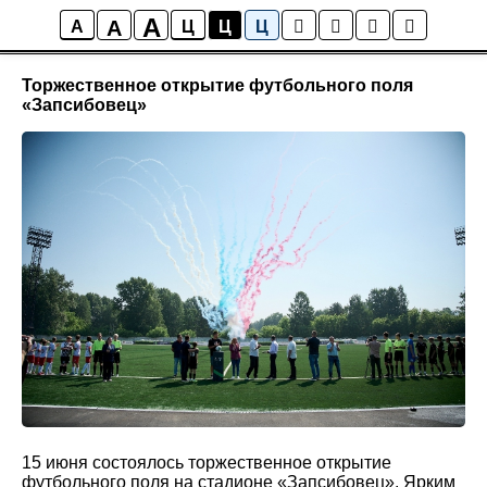
A
A
Новости
A
Ц
Ц
Ц
Торжественное открытие футбольного поля
«Запсибовец»
15 июня состоялось торжественное открытие
футбольного поля на стадионе «Запсибовец». Ярким