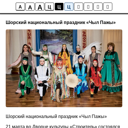
A
A
Новости
A
Ц
Ц
Ц
Шорский национальный праздник «Чыл Пажы»
Шорский национальный праздник «Чыл Пажы»
21 марта во Дворце культуры «Строитель» состоялся