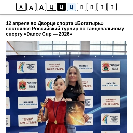
A
A
Новости
A
Ц
Ц
Ц
12 апреля во Дворце спорта «Богатырь»
состоялся Российский турнир по танцевальному
спорту «Dance Cup — 2026»