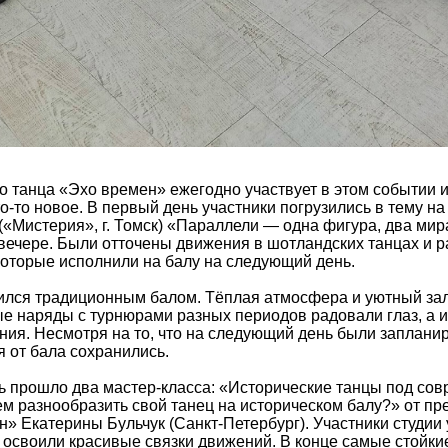
о танца «Эхо времен» ежегодно участвует в этом событии 
то-то новое. В первый день участники погрузились в тему на
«Мистерия», г. Томск) «Параллели — одна фигура, два мира
вечере. Были отточены движения в шотландских танцах и р
которые исполнили на балу на следующий день.
ился традиционным балом. Тёплая атмосфера и уютный зал
е наряды с турнюрами разных периодов радовали глаз, а 
ения. Несмотря на то, что на следующий день были заплан
я от бала сохранились.
 прошло два мастер-класса: «Исторические танцы под сов
ем разнообразить свой танец на историческом балу?» от пр
» Екатерины Бульчук (Санкт-Петербург). Участники студи
 освоили красивые связки движений. В конце самые стойки