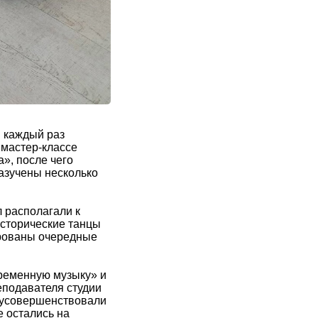
и каждый раз
 мастер-классе
», после чего
азучены несколько
 располагали к
исторические танцы
ированы очередные
ременную музыку» и
еподавателя студии
и усовершенствовали
е остались на