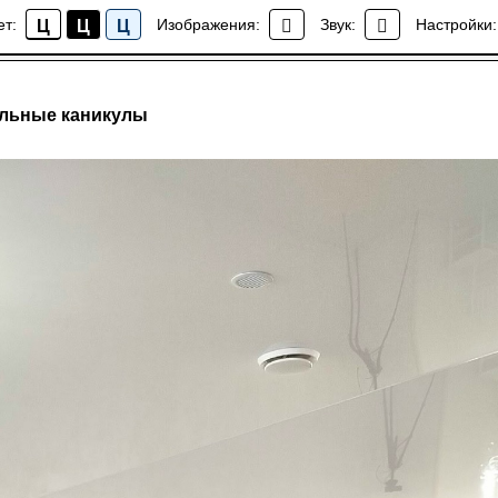
ет:
Изображения:
Звук:
Настройки:
Ц
Ц
Ц
Новости
альные каникулы