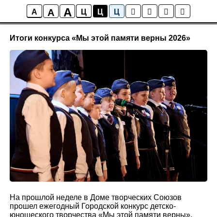
A
A
Новости
A
Ц
Ц
Ц
Итоги конкурса «Мы этой памяти верны 2026»
На прошлой неделе в Доме творческих Союзов
прошел ежегодный Городской конкурс детско-
юношеского творчества «Мы этой памяти верны»,