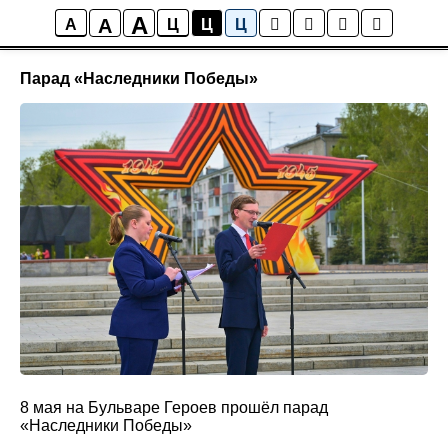
A
A
Новости
A
Ц
Ц
Ц
Парад «Наследники Победы»
8 мая на Бульваре Героев прошёл парад
«Наследники Победы»